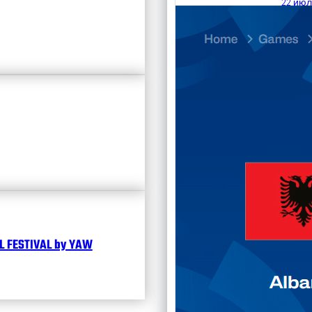
22 июл
23.07
Divisi
Календ
Чита
 FESTIVAL by YAW