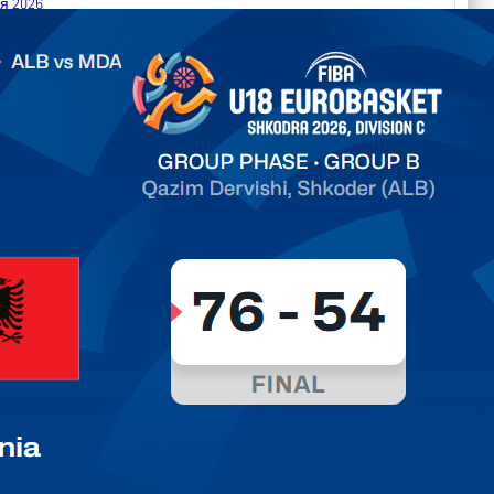
я 2026
.2026 Albania vs Moldova FIBA U18 EuroBasket 2026,
on C
арьТаблица Выберите Обзор Статистика Матч сыгран 0
ть далее