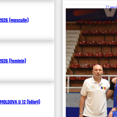
27 июл
Итоги
2026 (masculin)
Календ
Чита
026 (feminin)
MOLDOVA U 12 (băieți)