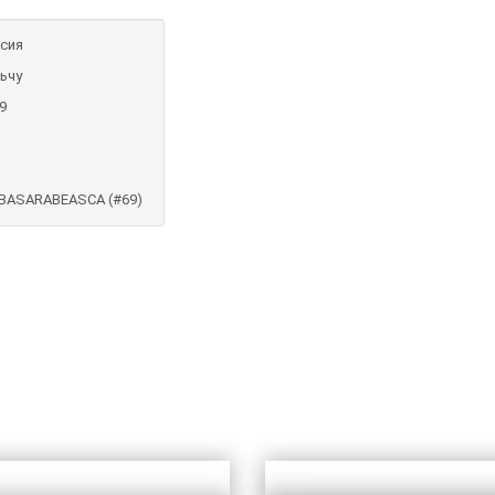
сия
ьчу
9
BASARABEASCA (#69)