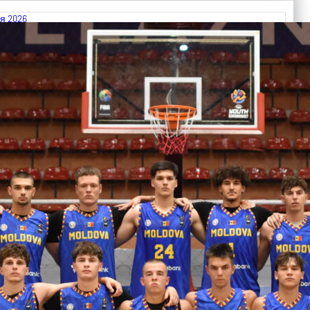
я 2026
 FIBA U18 EuroBasket 2026, Division C
арьТаблица Выберите Обзор Статистика Матч сыгран 0
ть далее