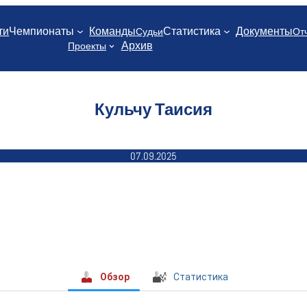
ти
Чемпионаты
Команды
Статистика
Документы
Судьи
От
Архив
Проекты
Кульчу Таисия
07.09.2025
Обзор
Статистика