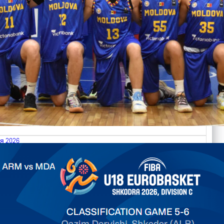
я 2026
.2026 Armenia vs Moldova FIBA U18 EuroBasket 2026,
on C
арьТаблица Выберите Обзор Статистика Матч сыгран 0
ть далее