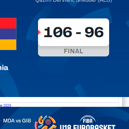
я 2026
.2026 Moldova vs Gibraltar FIBA U18 EuroBasket 2026,
on C
арьТаблица Выберите Обзор Статистика Матч сыгран 0