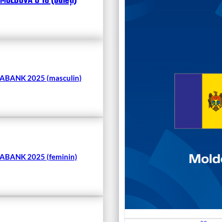
MOLDOVA U 18 (băieți)
Чита
BANK 2025 (masculin)
BANK 2025 (feminin)