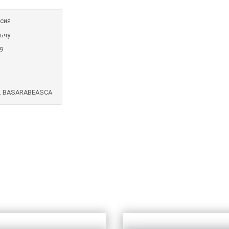
сия
ьчу
9
. BASARABEASCA