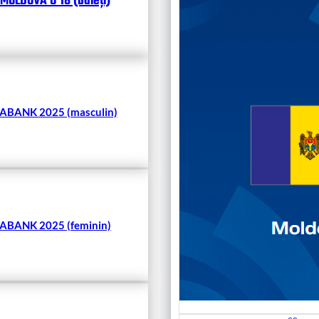
MOLDOVA U 18 (băieți)
Чита
BANK 2025 (masculin)
BANK 2025 (feminin)