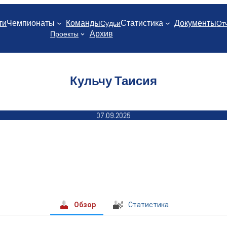
ти
Чемпионаты
Команды
Статистика
Документы
Судьи
От
Архив
Проекты
Кульчу Таисия
07.09.2025
Обзор
Статистика