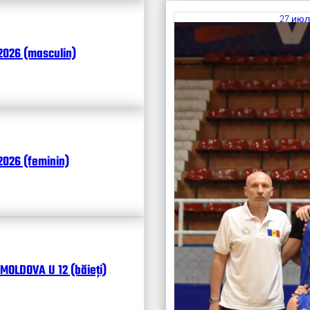
27 июл
Итоги
2026 (masculin)
Календ
Чита
026 (feminin)
MOLDOVA U 12 (băieți)