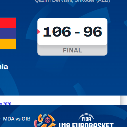
я 2026
.2026 Moldova vs Gibraltar FIBA U18 EuroBasket 2026,
on C
арьТаблица Выберите Обзор Статистика Матч сыгран 0