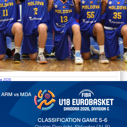
я 2026
.2026 Armenia vs Moldova FIBA U18 EuroBasket 2026,
on C
арьТаблица Выберите Обзор Статистика Матч сыгран 0
ть далее