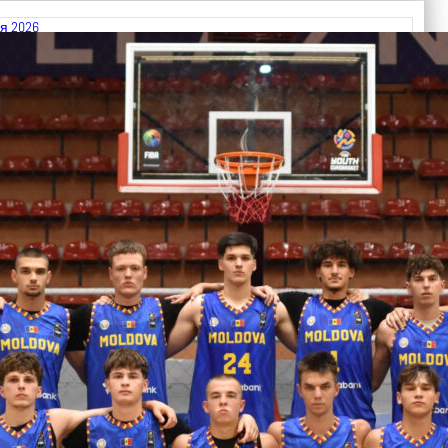
я 2026
 FIBA U18 EuroBasket 2026, Division C
арьТаблица Выберите Обзор Статистика Матч сыгран 0
ть далее