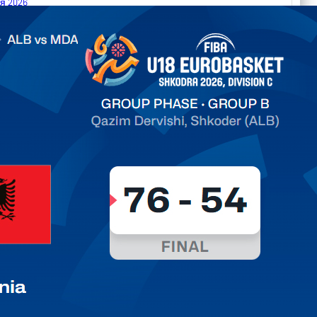
я 2026
.2026 Albania vs Moldova FIBA U18 EuroBasket 2026,
on C
арьТаблица Выберите Обзор Статистика Матч сыгран 0
ть далее