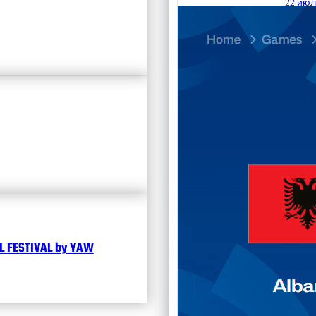
22 июл
23.07
Divisi
Календ
Чита
 FESTIVAL by YAW