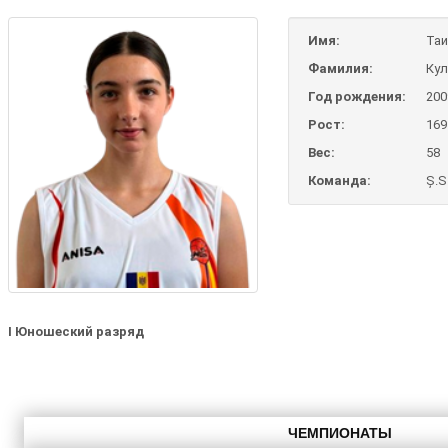
Имя:
Таи
Фамилия:
Кул
Год рождения:
200
Рост:
169
Вес:
58
Команда:
Ș.S
I Юношеский разряд
ЧЕМПИОНАТЫ