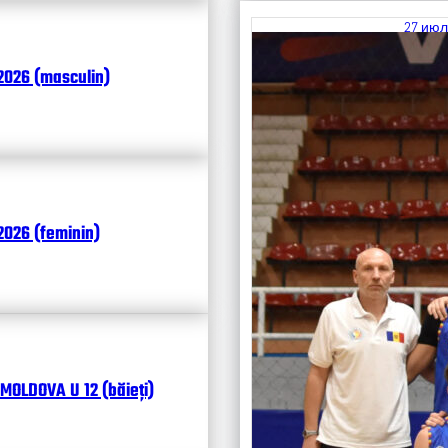
27 июл
Итоги
2026 (masculin)
Календ
Чита
026 (feminin)
MOLDOVA U 12 (băieți)