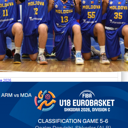
я 2026
.2026 Armenia vs Moldova FIBA U18 EuroBasket 2026,
on C
арьТаблица Выберите Обзор Статистика Матч сыгран 0
ть далее