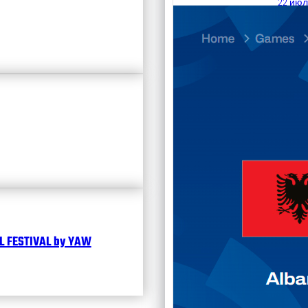
22 июл
23.07
Divisi
Календ
Чита
 FESTIVAL by YAW