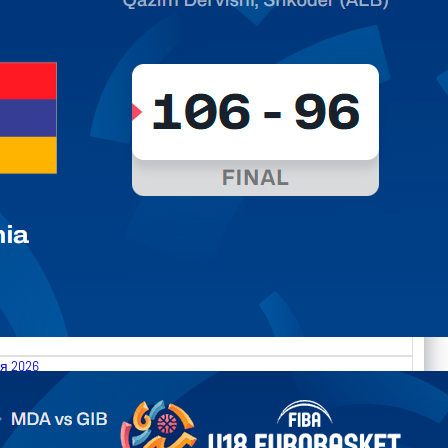
я 2026
.2026 Moldova vs Gibraltar FIBA U18 EuroBasket 2026,
on C
арьТаблица Выберите Обзор Статистика Матч сыгран 0