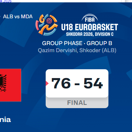
я 2026
.2026 Albania vs Moldova FIBA U18 EuroBasket 2026,
on C
арьТаблица Выберите Обзор Статистика Матч сыгран 0
ть далее