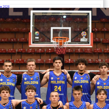
я 2026
 FIBA U18 EuroBasket 2026, Division C
арьТаблица Выберите Обзор Статистика Матч сыгран 0
ть далее