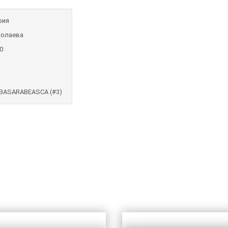
рия
колаева
0
BASARABEASCA (#3)