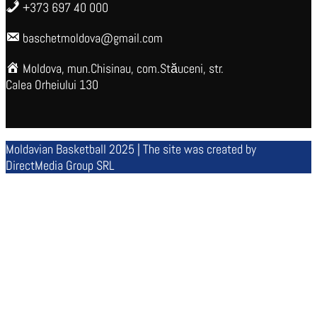
+373 697 40 000
baschetmoldova@gmail.com
Moldova, mun.Chisinau, com.Stăuceni, str.
Calea Orheiului 130
Moldavian Basketball 2025 | The site was created by
DirectMedia Group SRL