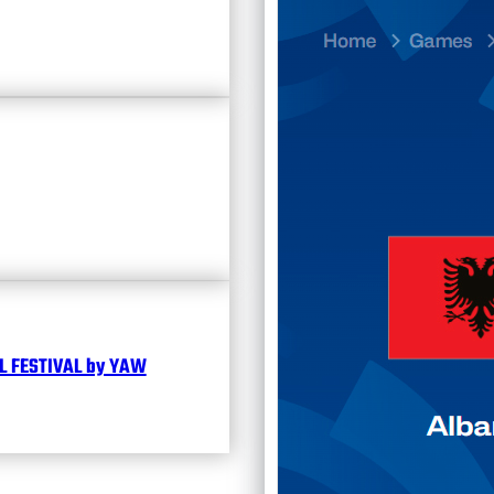
23.07
Divisi
Календ
Чита
 FESTIVAL by YAW