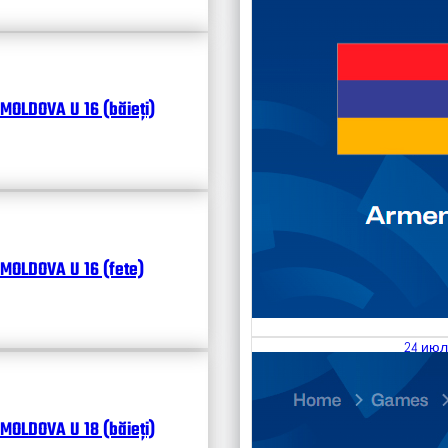
MOLDOVA U 16 (băieți)
MOLDOVA U 16 (fete)
24 июл
25.07
Divisi
MOLDOVA U 18 (băieți)
Календ