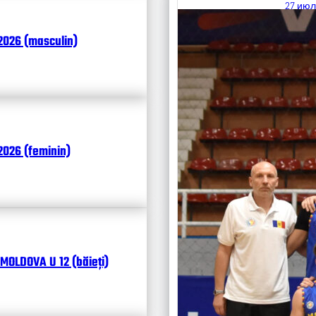
27 июл
Итоги
2026 (masculin)
Календ
Чита
026 (feminin)
MOLDOVA U 12 (băieți)