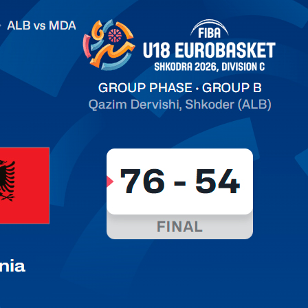
.2026 Albania vs Moldova FIBA U18 EuroBasket 2026,
on C
арьТаблица Выберите Обзор Статистика Матч сыгран 0
ть далее