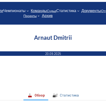
ти
Чемпионаты
Команды
Статистика
Документы
Судьи
От
Архив
Проекты
Arnaut Dmitrii
20.09.2025
Обзор
Статистика