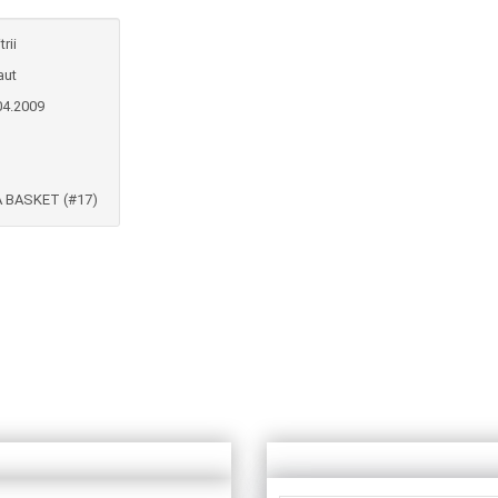
rii
aut
04.2009
 BASKET (#17)