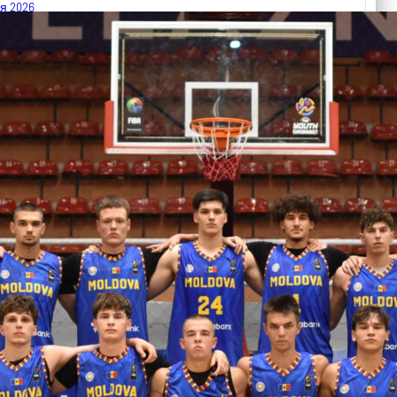
я 2026
 FIBA U18 EuroBasket 2026, Division C
арьТаблица Выберите Обзор Статистика Матч сыгран 0
ть далее