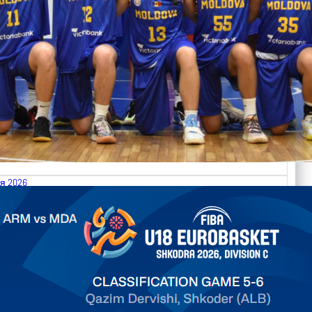
я 2026
.2026 Armenia vs Moldova FIBA U18 EuroBasket 2026,
on C
арьТаблица Выберите Обзор Статистика Матч сыгран 0
ть далее