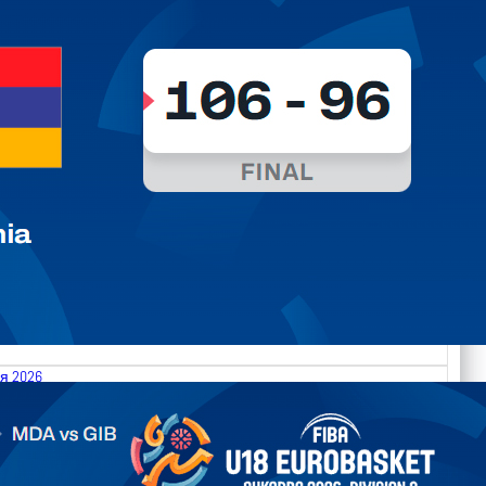
я 2026
.2026 Moldova vs Gibraltar FIBA U18 EuroBasket 2026,
on C
арьТаблица Выберите Обзор Статистика Матч сыгран 0