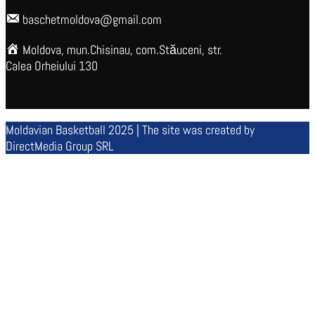
baschetmoldova@gmail.com
Moldova, mun.Chisinau, com.Stăuceni, str.
Calea Orheiului 130
Moldavian Basketball 2025 | The site was created by
DirectMedia Group SRL