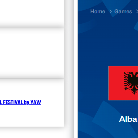
23.07
Divisi
Календ
Чита
 FESTIVAL by YAW