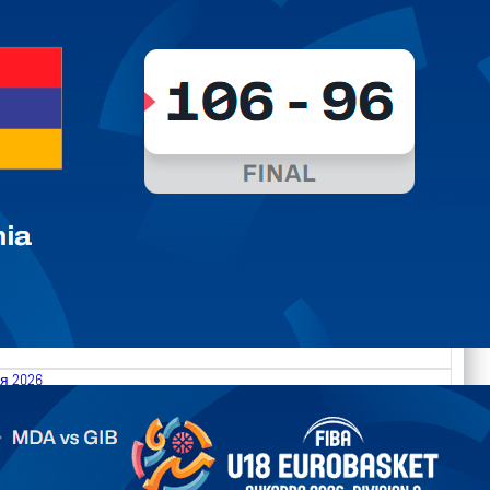
я 2026
.2026 Moldova vs Gibraltar FIBA U18 EuroBasket 2026,
on C
арьТаблица Выберите Обзор Статистика Матч сыгран 0