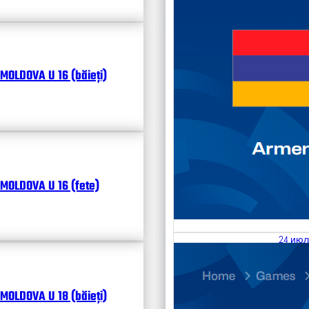
MOLDOVA U 16 (băieți)
MOLDOVA U 16 (fete)
24 июл
25.07
Divisi
MOLDOVA U 18 (băieți)
Календ