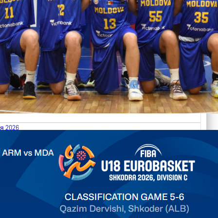
я 2026
.2026 Armenia vs Moldova FIBA U18 EuroBasket 2026,
on C
арьТаблица Выберите Обзор Статистика Матч сыгран 0
ть далее