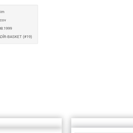
dim
icov
08.1999
DÎR-BASKET (#19)