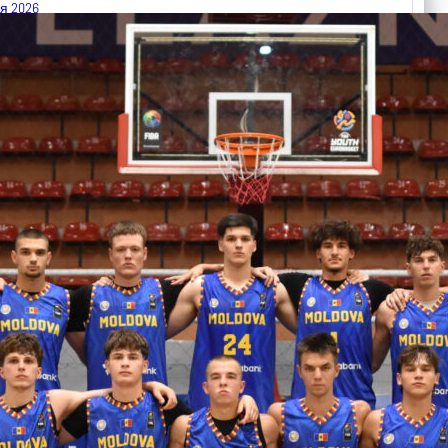
я 2026
 FIBA U18 EuroBasket 2026, Division C
арьТаблица Выберите Обзор Статистика Матч сыгран 0
ть далее