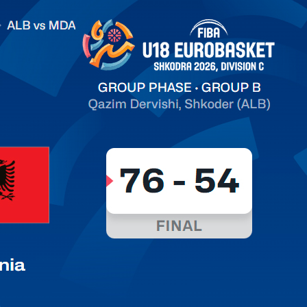
.2026 Albania vs Moldova FIBA U18 EuroBasket 2026,
on C
арьТаблица Выберите Обзор Статистика Матч сыгран 0
ть далее