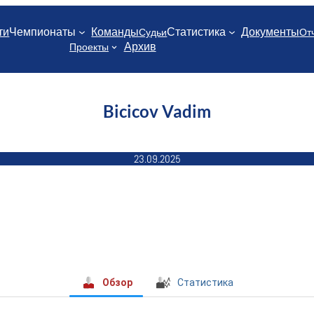
ти
Чемпионаты
Команды
Статистика
Документы
Судьи
От
Архив
Проекты
Bicicov Vadim
23.09.2025
Обзор
Статистика