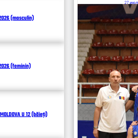
27 июл
Итоги
2026 (masculin)
Календ
Чита
026 (feminin)
MOLDOVA U 12 (băieți)