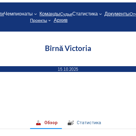
ти
Чемпионаты
Команды
Статистика
Документы
Судьи
От
Архив
Проекты
Bîrnă Victoria
15.10.2025
Обзор
Статистика