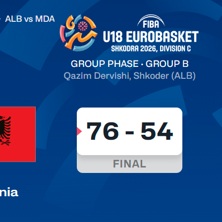
.2026 Albania vs Moldova FIBA U18 EuroBasket 2026,
on C
арьТаблица Выберите Обзор Статистика Матч сыгран 0
ть далее