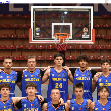
я 2026
 FIBA U18 EuroBasket 2026, Division C
арьТаблица Выберите Обзор Статистика Матч сыгран 0
ть далее