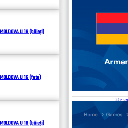
MOLDOVA U 16 (băieți)
MOLDOVA U 16 (fete)
24 июл
25.07
Divisi
MOLDOVA U 18 (băieți)
Календ