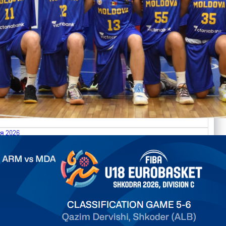
я 2026
.2026 Armenia vs Moldova FIBA U18 EuroBasket 2026,
on C
арьТаблица Выберите Обзор Статистика Матч сыгран 0
ть далее