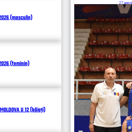
27 июл
Итоги
2026 (masculin)
Календ
Чита
026 (feminin)
MOLDOVA U 12 (băieți)