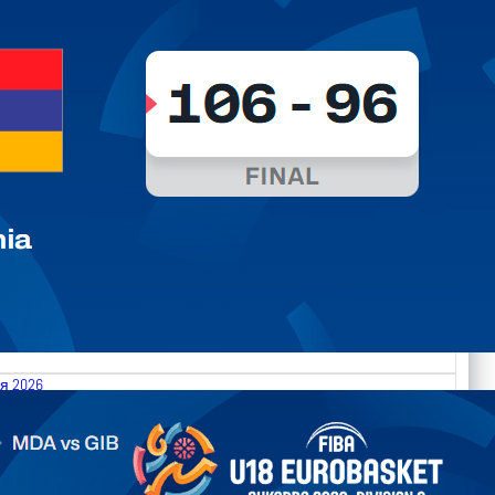
я 2026
.2026 Moldova vs Gibraltar FIBA U18 EuroBasket 2026,
on C
арьТаблица Выберите Обзор Статистика Матч сыгран 0