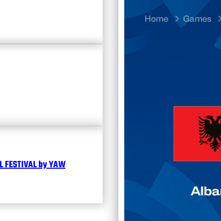
23.07
Divisi
Календ
Чита
 FESTIVAL by YAW