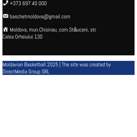
+373 697 40 000
baschetmoldova@gmail.com
Moldova, mun.Chisinau, com.Stăuceni, str.
Calea Orheiului 130
Moldavian Basketball 2025 | The site was created by
DirectMedia Group SRL