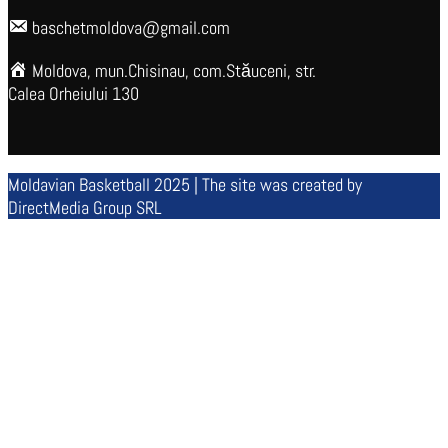
baschetmoldova@gmail.com
Moldova, mun.Chisinau, com.Stăuceni, str.
Calea Orheiului 130
Moldavian Basketball 2025 | The site was created by
DirectMedia Group SRL