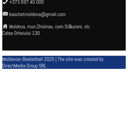
+373 697 40 000
baschetmoldova@gmail.com
Moldova, mun.Chisinau, com.Stăuceni, str.
Calea Orheiului 130
Moldavian Basketball 2025 | The site was created by
DirectMedia Group SRL