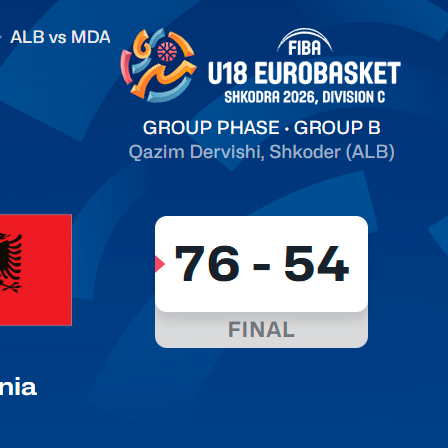
.2026 Albania vs Moldova FIBA U18 EuroBasket 2026,
on C
арьТаблица Выберите Обзор Статистика Матч сыгран 0
ть далее