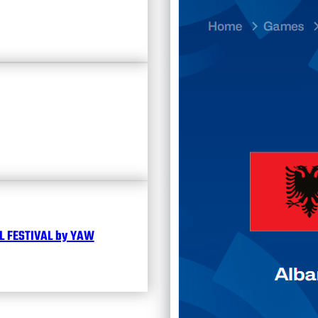
23.07
Divisi
Календ
Чита
 FESTIVAL by YAW