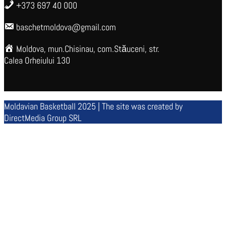
+373 697 40 000
baschetmoldova@gmail.com
Moldova, mun.Chisinau, com.Stăuceni, str.
Calea Orheiului 130
Moldavian Basketball 2025 | The site was created by
DirectMedia Group SRL