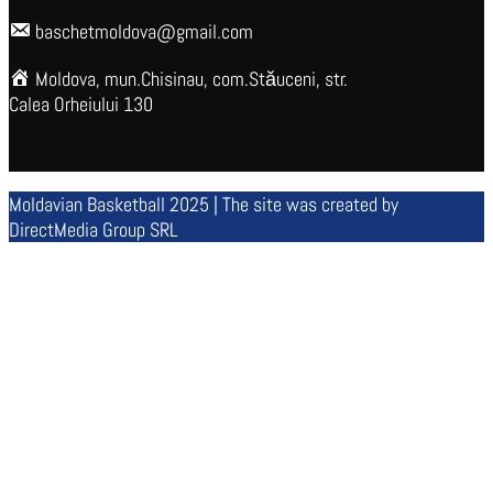
baschetmoldova@gmail.com
Moldova, mun.Chisinau, com.Stăuceni, str.
Calea Orheiului 130
Moldavian Basketball 2025 | The site was created by
DirectMedia Group SRL