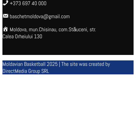
+373 697 40 000
baschetmoldova@gmail.com
Moldova, mun.Chisinau, com.Stăuceni, str.
Calea Orheiului 130
Moldavian Basketball 2025 | The site was created by
DirectMedia Group SRL