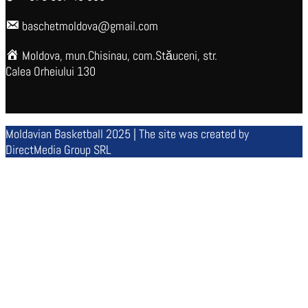
baschetmoldova@gmail.com
Moldova, mun.Chisinau, com.Stăuceni, str.
Calea Orheiului 130
Moldavian Basketball 2025 | The site was created by
DirectMedia Group SRL