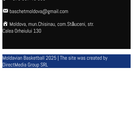
baschetmoldova@gmail.com
Moldova, mun.Chisinau, com.Stăuceni, str.
Calea Orheiului 130
Moldavian Basketball 2025 | The site was created by
DirectMedia Group SRL