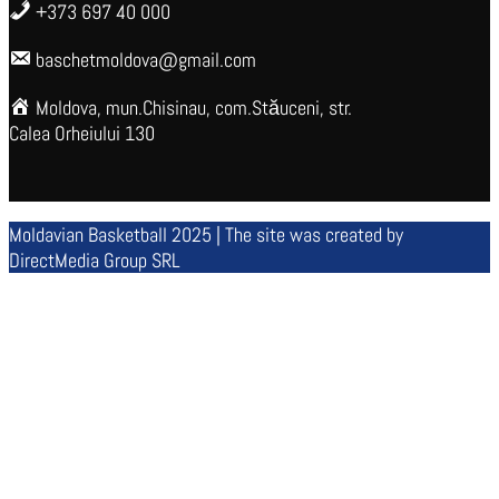
+373 697 40 000
baschetmoldova@gmail.com
Moldova, mun.Chisinau, com.Stăuceni, str.
Calea Orheiului 130
Moldavian Basketball 2025 | The site was created by
DirectMedia Group SRL