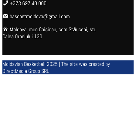
+373 697 40 000
baschetmoldova@gmail.com
Moldova, mun.Chisinau, com.Stăuceni, str.
Calea Orheiului 130
Moldavian Basketball 2025 | The site was created by
DirectMedia Group SRL