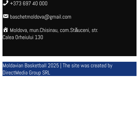
+373 697 40 000
baschetmoldova@gmail.com
Moldova, mun.Chisinau, com.Stăuceni, str.
Calea Orheiului 130
Moldavian Basketball 2025 | The site was created by
DirectMedia Group SRL