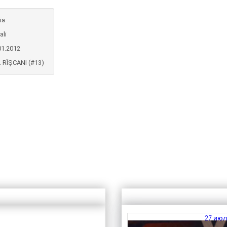
ia
ali
01.2012
. RÎȘCANI (#13)
27 июл