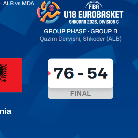
on C
арьТаблица Выберите Обзор Статистика Матч сыгран 0
ть далее