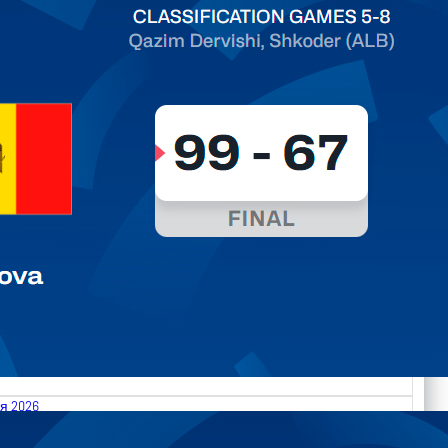
ть далее
я 2026
.2026 Albania vs Moldova FIBA U18 EuroBasket 2026,