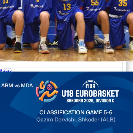
я 2026
.2026 Armenia vs Moldova FIBA U18 EuroBasket 2026,
on C
арьТаблица Выберите Обзор Статистика Матч сыгран 0
ть далее