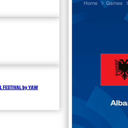
Divisi
Календ
Чита
 FESTIVAL by YAW