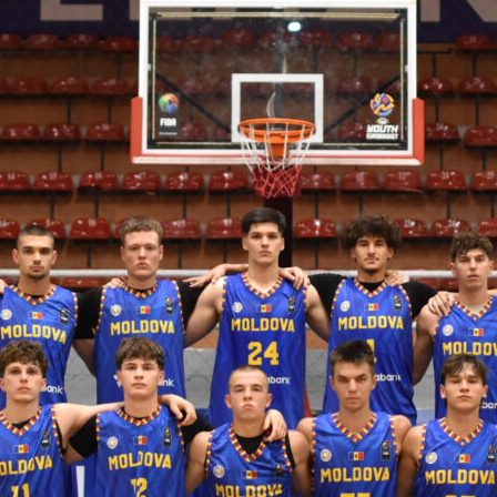
 FIBA U18 EuroBasket 2026, Division C
арьТаблица Выберите Обзор Статистика Матч сыгран 0
ть далее