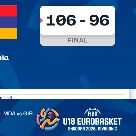
я 2026
.2026 Moldova vs Gibraltar FIBA U18 EuroBasket 2026,
on C
арьТаблица Выберите Обзор Статистика Матч сыгран 0