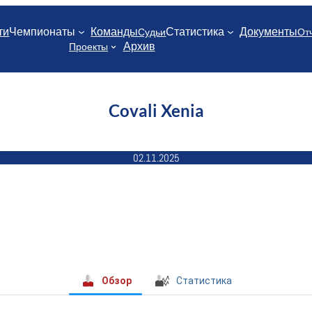
ти
Чемпионаты
Команды
Статистика
Документы
Судьи
От
Архив
Проекты
Covali Xenia
02.11.2025
Обзор
Статистика