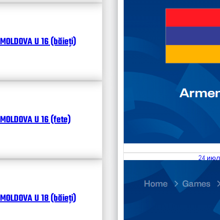
MOLDOVA U 16 (băieți)
MOLDOVA U 16 (fete)
24 июл
25.07
Divisi
MOLDOVA U 18 (băieți)
Календ