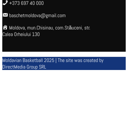
+373 697 40 000
baschetmoldova@gmail.com
Moldova, mun.Chisinau, com.Stăuceni, str.
Calea Orheiului 130
Moldavian Basketball 2025 | The site was created by
DirectMedia Group SRL