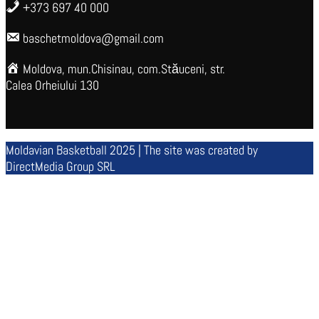
+373 697 40 000
baschetmoldova@gmail.com
Moldova, mun.Chisinau, com.Stăuceni, str.
Calea Orheiului 130
Moldavian Basketball 2025 | The site was created by
DirectMedia Group SRL