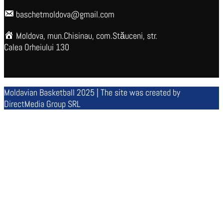
baschetmoldova@gmail.com
Moldova, mun.Chisinau, com.Stăuceni, str.
Calea Orheiului 130
Moldavian Basketball 2025 | The site was created by
DirectMedia Group SRL