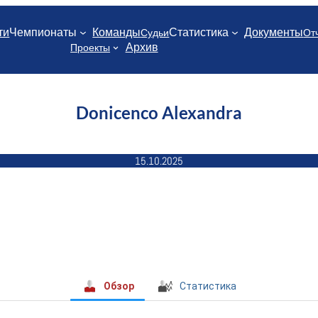
ти
Чемпионаты
Команды
Статистика
Документы
Судьи
От
Архив
Проекты
Donicenco Alexandra
15.10.2025
Обзор
Статистика