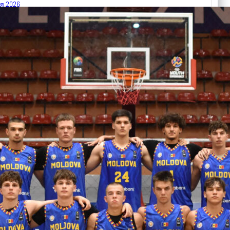
я 2026
 FIBA U18 EuroBasket 2026, Division C
арьТаблица Выберите Обзор Статистика Матч сыгран 0
ть далее