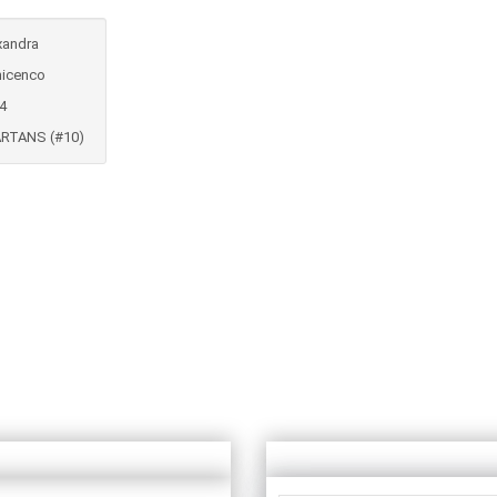
xandra
icenco
4
RTANS (#10)