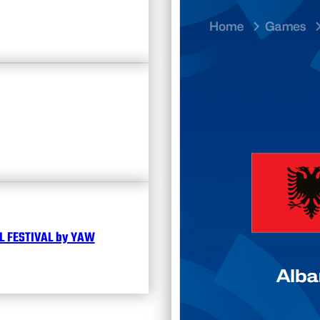
23.07
Divisi
Календ
Чита
 FESTIVAL by YAW