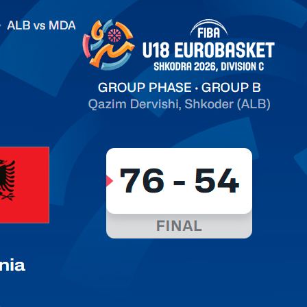
.2026 Albania vs Moldova FIBA U18 EuroBasket 2026,
on C
арьТаблица Выберите Обзор Статистика Матч сыгран 0
ть далее