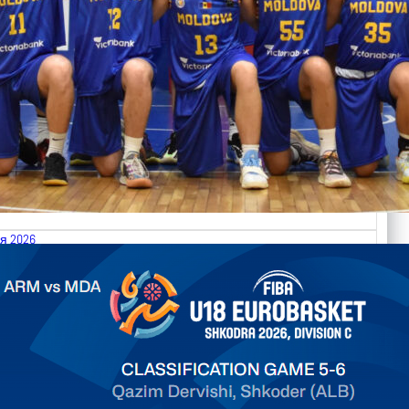
я 2026
.2026 Armenia vs Moldova FIBA U18 EuroBasket 2026,
on C
арьТаблица Выберите Обзор Статистика Матч сыгран 0
ть далее