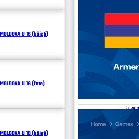
MOLDOVA U 16 (băieți)
MOLDOVA U 16 (fete)
24 июл
25.07
Divisi
MOLDOVA U 18 (băieți)
Календ