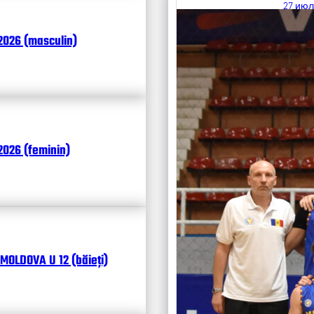
27 июл
Итоги
2026 (masculin)
Календ
Чита
026 (feminin)
MOLDOVA U 12 (băieți)