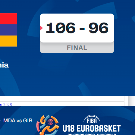
я 2026
.2026 Moldova vs Gibraltar FIBA U18 EuroBasket 2026,
on C
арьТаблица Выберите Обзор Статистика Матч сыгран 0