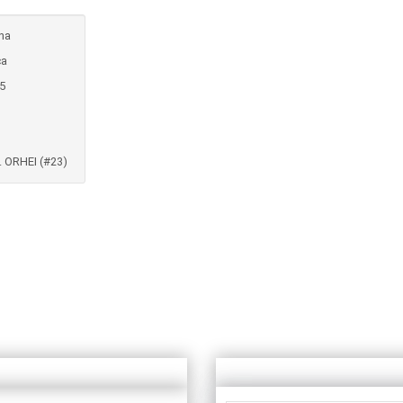
ina
ca
5
. ORHEI (#23)