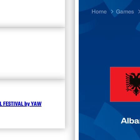
23.07
Divisi
Календ
Чита
 FESTIVAL by YAW