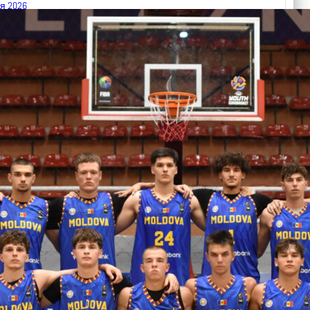
я 2026
 FIBA U18 EuroBasket 2026, Division C
арьТаблица Выберите Обзор Статистика Матч сыгран 0
ть далее