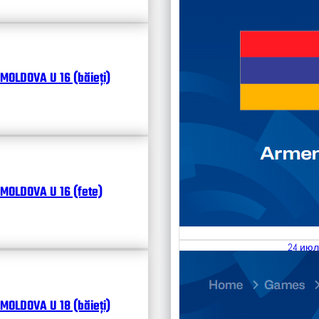
MOLDOVA U 16 (băieți)
MOLDOVA U 16 (fete)
24 июл
25.07
Divisi
MOLDOVA U 18 (băieți)
Календ