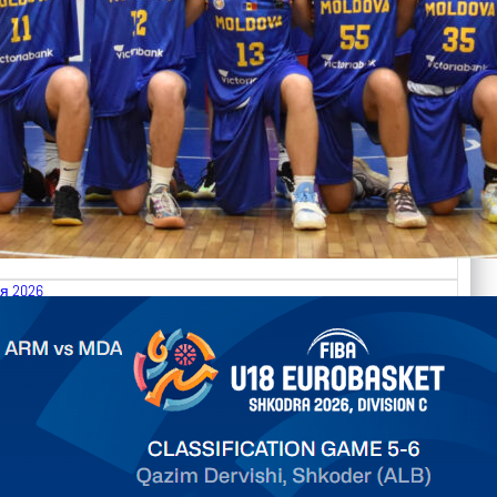
я 2026
.2026 Armenia vs Moldova FIBA U18 EuroBasket 2026,
on C
арьТаблица Выберите Обзор Статистика Матч сыгран 0
ть далее