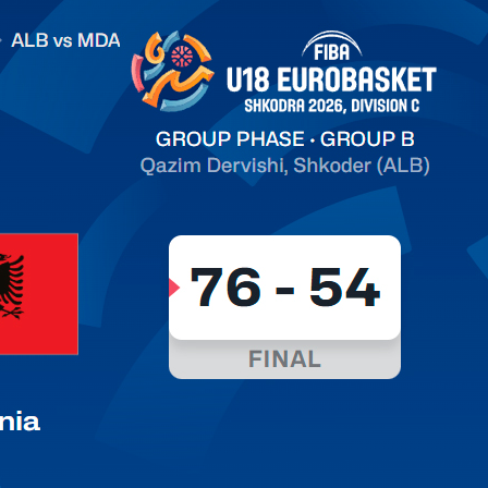
.2026 Albania vs Moldova FIBA U18 EuroBasket 2026,
on C
арьТаблица Выберите Обзор Статистика Матч сыгран 0
ть далее