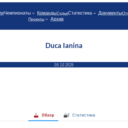
ти
Чемпионаты
Команды
Статистика
Документы
Судьи
От
Архив
Проекты
Duca Ianina
05.10.2025
Обзор
Статистика