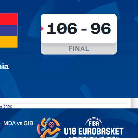
я 2026
.2026 Moldova vs Gibraltar FIBA U18 EuroBasket 2026,
on C
арьТаблица Выберите Обзор Статистика Матч сыгран 0