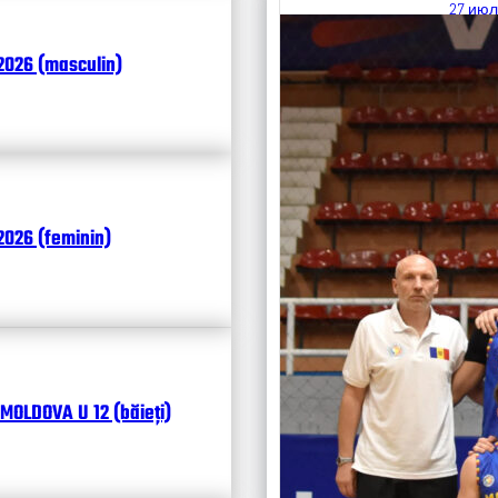
27 июл
Итоги
2026 (masculin)
Календ
Чита
026 (feminin)
MOLDOVA U 12 (băieți)