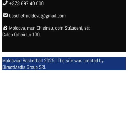
+373 697 40 000
baschetmoldova@gmail.com
Moldova, mun.Chisinau, com.Stăuceni, str.
Calea Orheiului 130
Moldavian Basketball 2025 | The site was created by
DirectMedia Group SRL