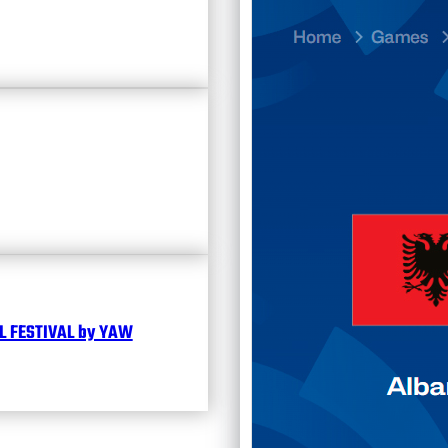
23.07
Divisi
Календ
Чита
 FESTIVAL by YAW