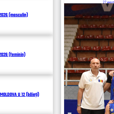
27 июл
Итоги
2026 (masculin)
Календ
Чита
026 (feminin)
MOLDOVA U 12 (băieți)