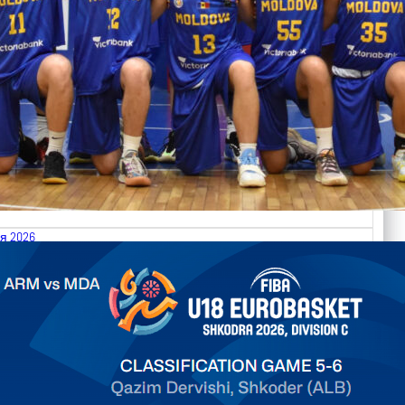
я 2026
.2026 Armenia vs Moldova FIBA U18 EuroBasket 2026,
on C
арьТаблица Выберите Обзор Статистика Матч сыгран 0
ть далее