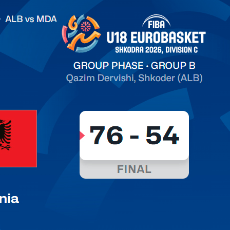
.2026 Albania vs Moldova FIBA U18 EuroBasket 2026,
on C
арьТаблица Выберите Обзор Статистика Матч сыгран 0
ть далее