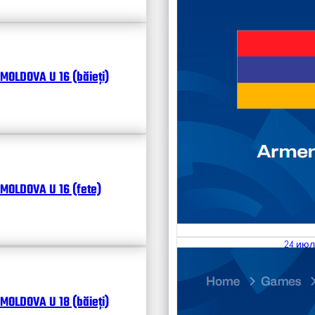
MOLDOVA U 16 (băieți)
MOLDOVA U 16 (fete)
24 июл
25.07
Divisi
MOLDOVA U 18 (băieți)
Календ