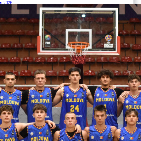
я 2026
 FIBA U18 EuroBasket 2026, Division C
арьТаблица Выберите Обзор Статистика Матч сыгран 0
ть далее