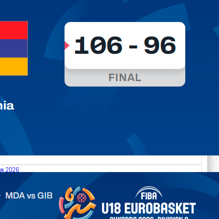
я 2026
.2026 Moldova vs Gibraltar FIBA U18 EuroBasket 2026,
on C
арьТаблица Выберите Обзор Статистика Матч сыгран 0