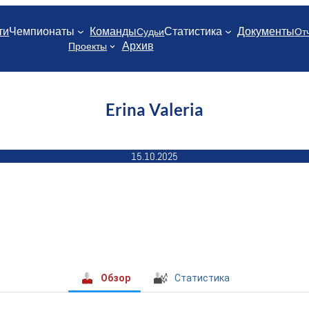
ти
Чемпионаты
Команды
Статистика
Документы
Судьи
От
Архив
Проекты
Erina Valeria
15.10.2025
Обзор
Статистика