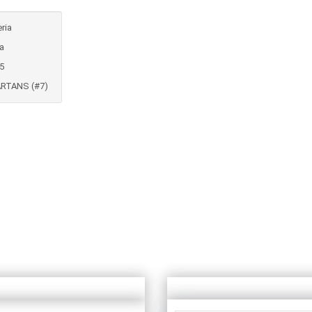
eria
na
5
RTANS (#7)