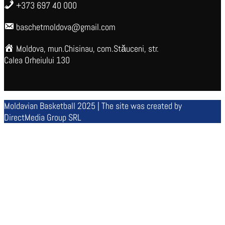
+373 697 40 000
baschetmoldova@gmail.com
Moldova, mun.Chisinau, com.Stăuceni, str.
Calea Orheiului 130
Moldavian Basketball 2025 | The site was created by
DirectMedia Group SRL