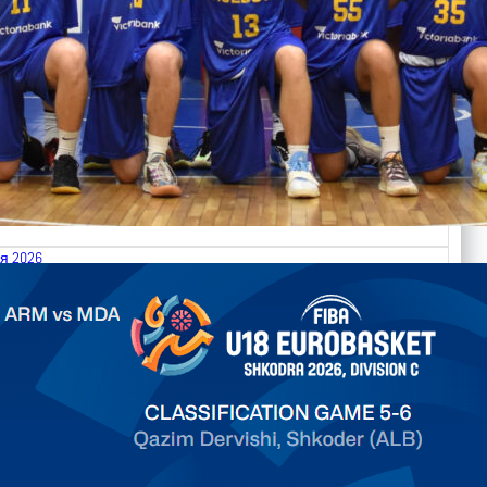
я 2026
.2026 Armenia vs Moldova FIBA U18 EuroBasket 2026,
on C
арьТаблица Выберите Обзор Статистика Матч сыгран 0
ть далее