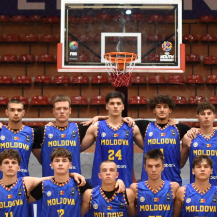
 FIBA U18 EuroBasket 2026, Division C
арьТаблица Выберите Обзор Статистика Матч сыгран 0
ть далее