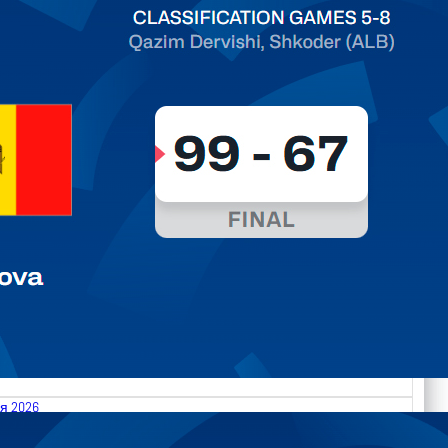
ть далее
я 2026
.2026 Albania vs Moldova FIBA U18 EuroBasket 2026,