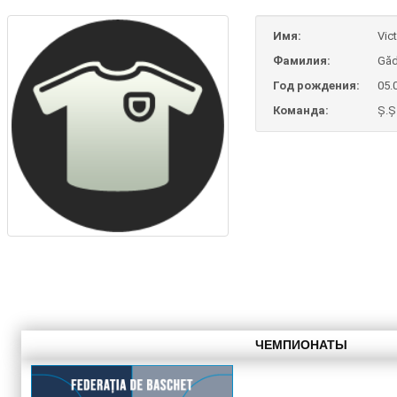
Имя:
Vict
Фамилия:
Găd
Год рождения:
05.
Команда:
Ș.Ș
ЧЕМПИОНАТЫ