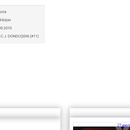
oria
răuțan
05.2010
.C.J. DONDUȘENI (#11)
27 июл