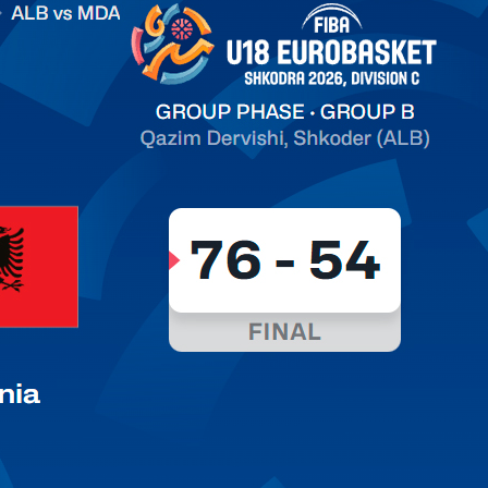
on C
арьТаблица Выберите Обзор Статистика Матч сыгран 0
ть далее