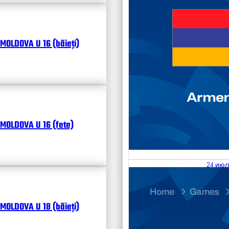
MOLDOVA U 16 (băieți)
MOLDOVA U 16 (fete)
24 июл
25.07
Divisi
MOLDOVA U 18 (băieți)
Календ