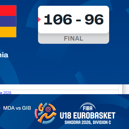
я 2026
.2026 Moldova vs Gibraltar FIBA U18 EuroBasket 2026,
on C
арьТаблица Выберите Обзор Статистика Матч сыгран 0