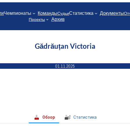
ти
Чемпионаты
Команды
Статистика
Документы
Судьи
От
Архив
Проекты
Gădrăuțan Victoria
01.11.2025
Обзор
Статистика