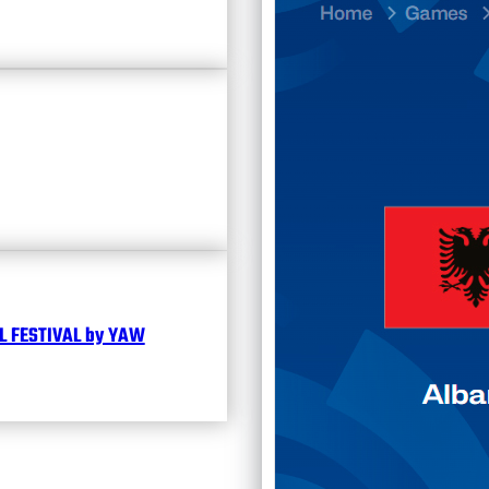
Divisi
Календ
Чита
 FESTIVAL by YAW