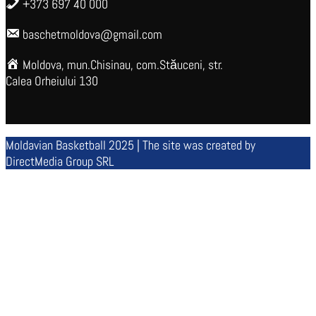
+373 697 40 000
baschetmoldova@gmail.com
Moldova, mun.Chisinau, com.Stăuceni, str.
Calea Orheiului 130
Moldavian Basketball 2025 | The site was created by
DirectMedia Group SRL