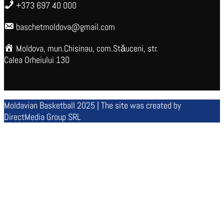
+373 697 40 000
baschetmoldova@gmail.com
Moldova, mun.Chisinau, com.Stăuceni, str.
Calea Orheiului 130
Moldavian Basketball 2025 | The site was created by
DirectMedia Group SRL