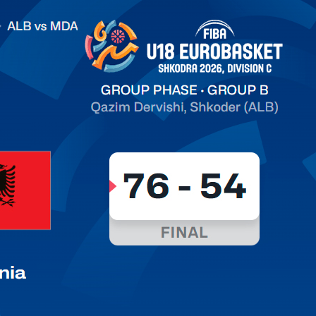
.2026 Albania vs Moldova FIBA U18 EuroBasket 2026,
on C
арьТаблица Выберите Обзор Статистика Матч сыгран 0
ть далее