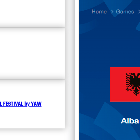
23.07
Divisi
Календ
Чита
 FESTIVAL by YAW