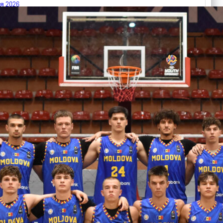
я 2026
 FIBA U18 EuroBasket 2026, Division C
арьТаблица Выберите Обзор Статистика Матч сыгран 0
ть далее