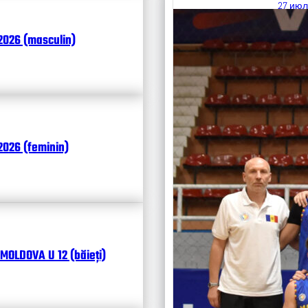
27 июл
Итоги
2026 (masculin)
Календ
Чита
026 (feminin)
MOLDOVA U 12 (băieți)