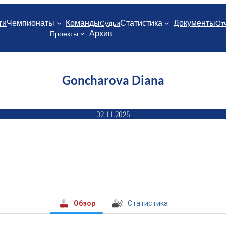
ти
Чемпионаты
Команды
Статистика
Документы
Судьи
От
Архив
Проекты
Goncharova Diana
02.11.2025
Обзор
Статистика