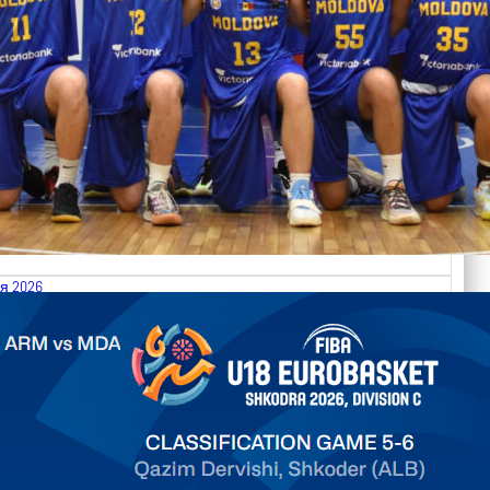
я 2026
.2026 Armenia vs Moldova FIBA U18 EuroBasket 2026,
on C
арьТаблица Выберите Обзор Статистика Матч сыгран 0
ть далее