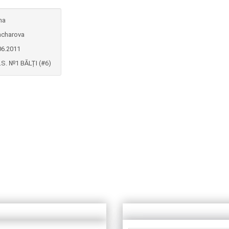
na
charova
06.2011
.S. №1 BĂLȚI (#6)