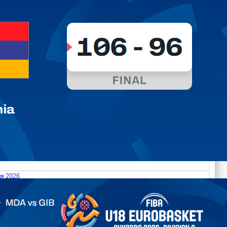
я 2026
.2026 Moldova vs Gibraltar FIBA U18 EuroBasket 2026,
on C
арьТаблица Выберите Обзор Статистика Матч сыгран 0