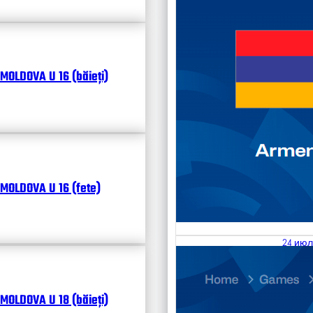
MOLDOVA U 16 (băieți)
MOLDOVA U 16 (fete)
24 июл
25.07
Divisi
MOLDOVA U 18 (băieți)
Календ