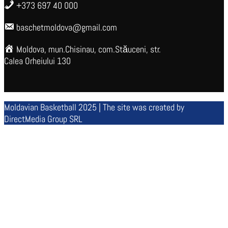
+373 697 40 000
baschetmoldova@gmail.com
Moldova, mun.Chisinau, com.Stăuceni, str.
Calea Orheiului 130
Moldavian Basketball 2025 | The site was created by
DirectMedia Group SRL