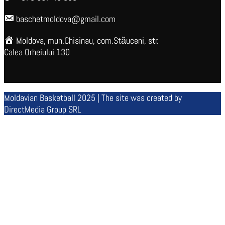
baschetmoldova@gmail.com
Moldova, mun.Chisinau, com.Stăuceni, str.
Calea Orheiului 130
Moldavian Basketball 2025 | The site was created by
DirectMedia Group SRL