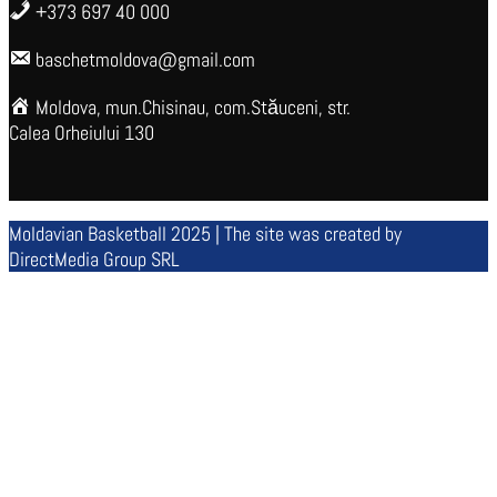
+373 697 40 000
baschetmoldova@gmail.com
Moldova, mun.Chisinau, com.Stăuceni, str.
Calea Orheiului 130
Moldavian Basketball 2025 | The site was created by
DirectMedia Group SRL