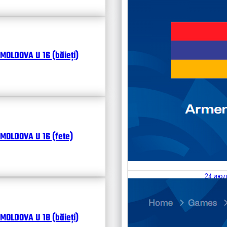
MOLDOVA U 16 (băieți)
MOLDOVA U 16 (fete)
24 июл
25.07
Divisi
MOLDOVA U 18 (băieți)
Календ