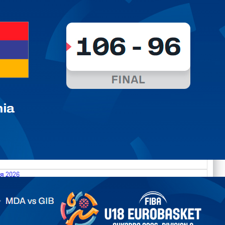
я 2026
.2026 Moldova vs Gibraltar FIBA U18 EuroBasket 2026,
on C
арьТаблица Выберите Обзор Статистика Матч сыгран 0