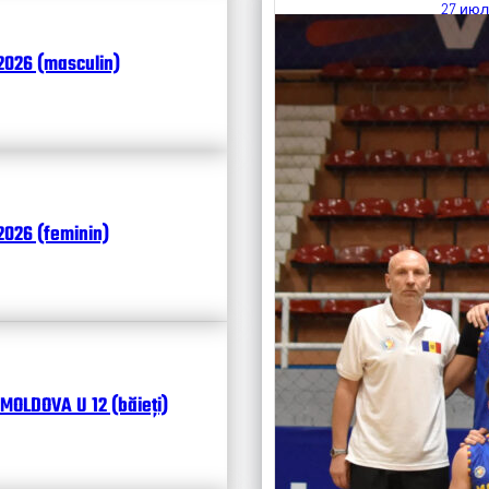
27 июл
Итоги
2026 (masculin)
Календ
Чита
026 (feminin)
MOLDOVA U 12 (băieți)