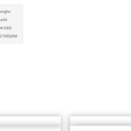
orghe
dachi
04.2002
 STRĂȘENI