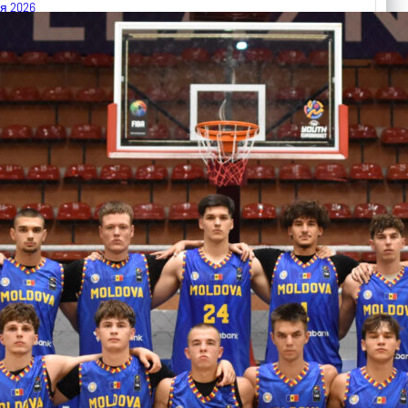
я 2026
 FIBA U18 EuroBasket 2026, Division C
арьТаблица Выберите Обзор Статистика Матч сыгран 0
ть далее