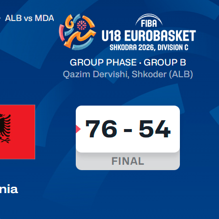
.2026 Albania vs Moldova FIBA U18 EuroBasket 2026,
on C
арьТаблица Выберите Обзор Статистика Матч сыгран 0
ть далее