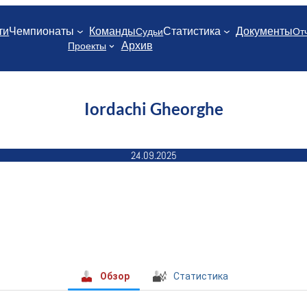
ти
Чемпионаты
Команды
Статистика
Документы
Судьи
От
Архив
Проекты
Iordachi Gheorghe
24.09.2025
Обзор
Статистика