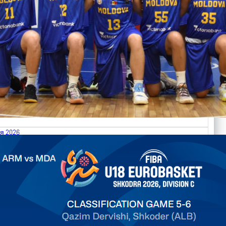
я 2026
.2026 Armenia vs Moldova FIBA U18 EuroBasket 2026,
on C
арьТаблица Выберите Обзор Статистика Матч сыгран 0
ть далее