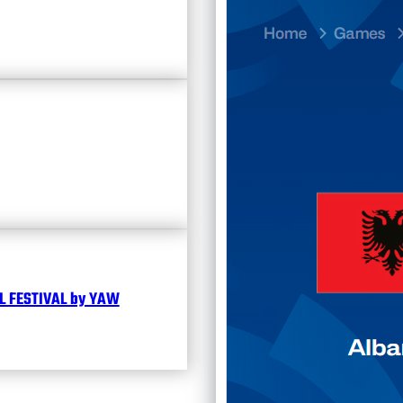
23.07
Divisi
Календ
Чита
 FESTIVAL by YAW