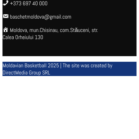
+373 697 40 000
baschetmoldova@gmail.com
Moldova, mun.Chisinau, com.Stăuceni, str.
Calea Orheiului 130
Moldavian Basketball 2025 | The site was created by
DirectMedia Group SRL