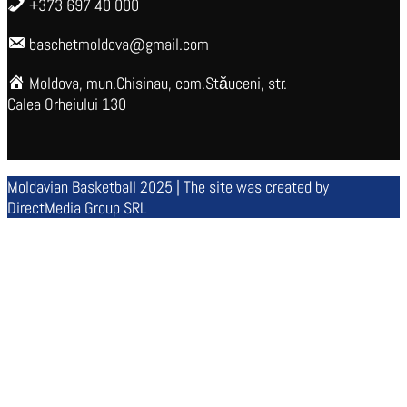
+373 697 40 000
baschetmoldova@gmail.com
Moldova, mun.Chisinau, com.Stăuceni, str.
Calea Orheiului 130
Moldavian Basketball 2025 | The site was created by
DirectMedia Group SRL