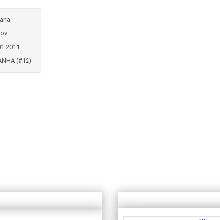
iana
nov
01.2011
ANHA (#12)