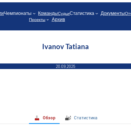
ти
Чемпионаты
Команды
Статистика
Документы
Судьи
От
Архив
Проекты
Ivanov Tatiana
20.09.2025
Обзор
Статистика