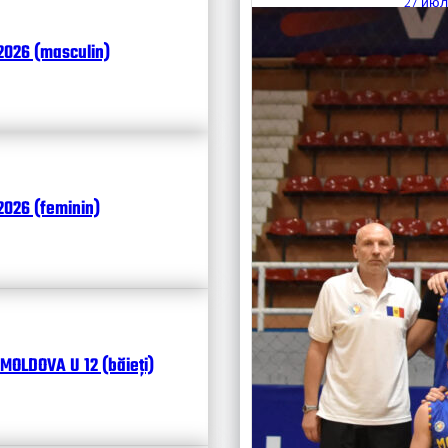
27 июл
Итоги
2026 (masculin)
Календ
Чита
026 (feminin)
MOLDOVA U 12 (băieți)