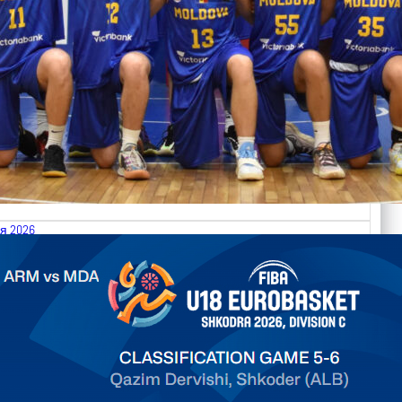
я 2026
.2026 Armenia vs Moldova FIBA U18 EuroBasket 2026,
on C
арьТаблица Выберите Обзор Статистика Матч сыгран 0
ть далее