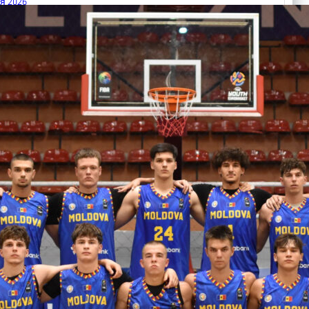
я 2026
 FIBA U18 EuroBasket 2026, Division C
арьТаблица Выберите Обзор Статистика Матч сыгран 0
ть далее