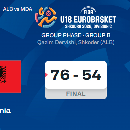
.2026 Albania vs Moldova FIBA U18 EuroBasket 2026,
on C
арьТаблица Выберите Обзор Статистика Матч сыгран 0
ть далее