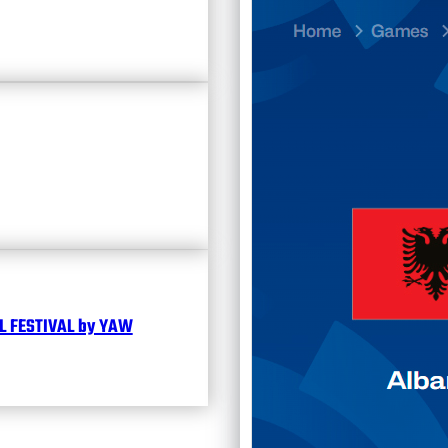
23.07
Divisi
Календ
Чита
 FESTIVAL by YAW