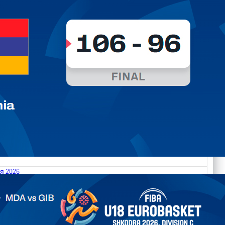
я 2026
.2026 Moldova vs Gibraltar FIBA U18 EuroBasket 2026,
on C
арьТаблица Выберите Обзор Статистика Матч сыгран 0