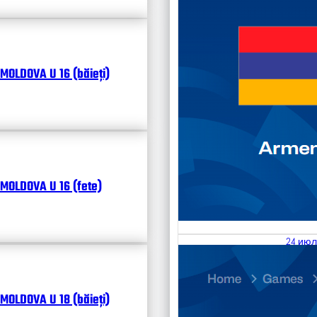
MOLDOVA U 16 (băieți)
MOLDOVA U 16 (fete)
24 июл
25.07
Divisi
MOLDOVA U 18 (băieți)
Календ