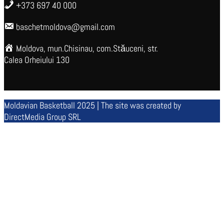
+373 697 40 000
baschetmoldova@gmail.com
Moldova, mun.Chisinau, com.Stăuceni, str.
Calea Orheiului 130
Moldavian Basketball 2025 | The site was created by
DirectMedia Group SRL