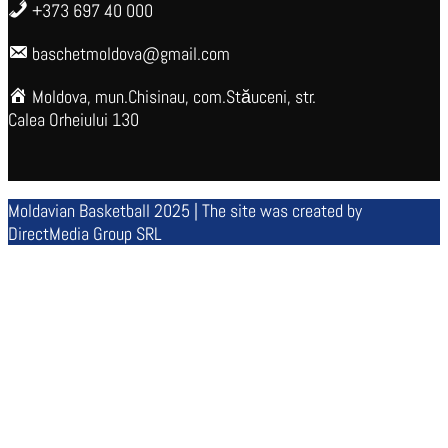
+373 697 40 000
baschetmoldova@gmail.com
Moldova, mun.Chisinau, com.Stăuceni, str.
Calea Orheiului 130
Moldavian Basketball 2025 | The site was created by
DirectMedia Group SRL