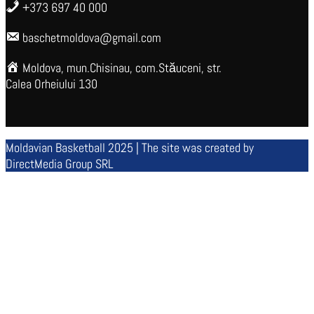
+373 697 40 000
baschetmoldova@gmail.com
Moldova, mun.Chisinau, com.Stăuceni, str.
Calea Orheiului 130
Moldavian Basketball 2025 | The site was created by
DirectMedia Group SRL