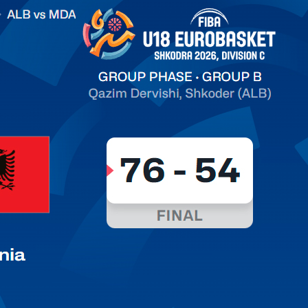
on C
арьТаблица Выберите Обзор Статистика Матч сыгран 0
ть далее