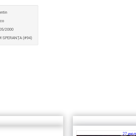
entin
co
05/2000
 SPERANȚA (#94)
27 июл