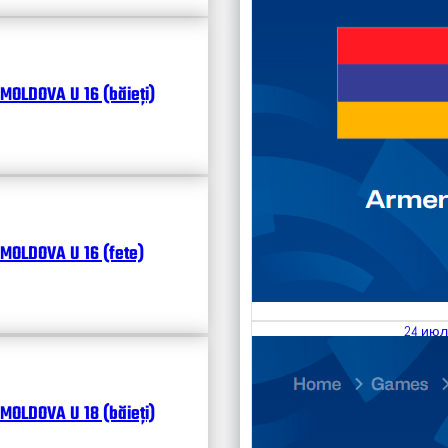
MOLDOVA U 16 (băieți)
MOLDOVA U 16 (fete)
24 июл
25.07
Divisi
MOLDOVA U 18 (băieți)
Календ