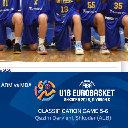
я 2026
.2026 Armenia vs Moldova FIBA U18 EuroBasket 2026,
on C
арьТаблица Выберите Обзор Статистика Матч сыгран 0
ть далее