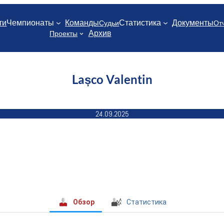
ти
Чемпионаты
Команды
Статистика
Документы
Судьи
От
Архив
Проекты
Lașco Valentin
24.09.2025
Обзор
Статистика