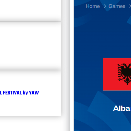
Divisi
Календ
Чита
 FESTIVAL by YAW