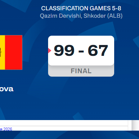
ть далее
я 2026
.2026 Albania vs Moldova FIBA U18 EuroBasket 2026,