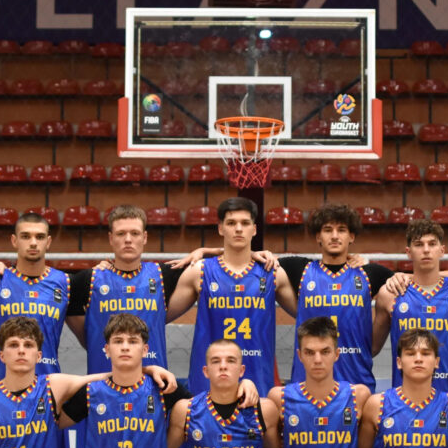
 FIBA U18 EuroBasket 2026, Division C
арьТаблица Выберите Обзор Статистика Матч сыгран 0
ть далее