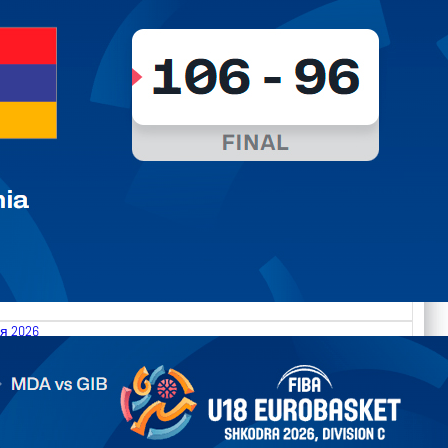
я 2026
.2026 Moldova vs Gibraltar FIBA U18 EuroBasket 2026,
on C
арьТаблица Выберите Обзор Статистика Матч сыгран 0