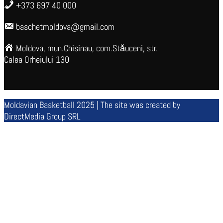
+373 697 40 000
baschetmoldova@gmail.com
Moldova, mun.Chisinau, com.Stăuceni, str.
Calea Orheiului 130
Moldavian Basketball 2025 | The site was created by
DirectMedia Group SRL