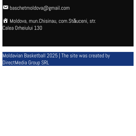
baschetmoldova@gmail.com
Moldova, mun.Chisinau, com.Stăuceni, str.
Calea Orheiului 130
Moldavian Basketball 2025 | The site was created by
DirectMedia Group SRL