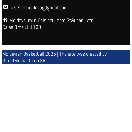
baschetmoldova@gmail.com
Moldova, mun.Chisinau, com.Stăuceni, str.
Calea Orheiului 130
Moldavian Basketball 2025 | The site was created by
DirectMedia Group SRL