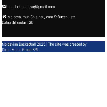
baschetmoldova@gmail.com
Moldova, mun.Chisinau, com.Stăuceni, str.
Calea Orheiului 130
Moldavian Basketball 2025 | The site was created by
DirectMedia Group SRL