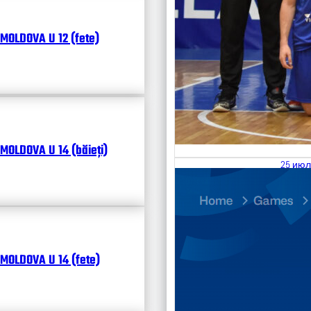
MOLDOVA U 12 (fete)
MOLDOVA U 14 (băieți)
25 июл
26.07
Divisi
Календ
Чита
MOLDOVA U 14 (fete)