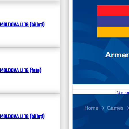
MOLDOVA U 16 (băieți)
MOLDOVA U 16 (fete)
24 июл
25.07
Divisi
MOLDOVA U 18 (băieți)
Календ