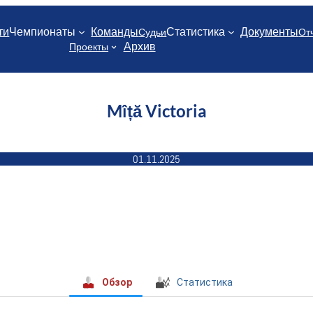
ти
Чемпионаты
Команды
Статистика
Документы
Судьи
От
Архив
Проекты
Mîță Victoria
01.11.2025
Обзор
Статистика