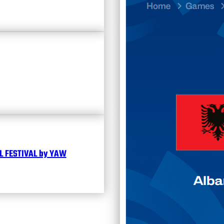
Divisi
Календ
Чита
 FESTIVAL by YAW