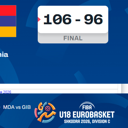
я 2026
.2026 Moldova vs Gibraltar FIBA U18 EuroBasket 2026,
on C
арьТаблица Выберите Обзор Статистика Матч сыгран 0