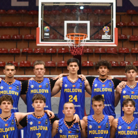
 FIBA U18 EuroBasket 2026, Division C
арьТаблица Выберите Обзор Статистика Матч сыгран 0
ть далее