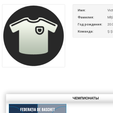
Имя:
Vict
Фамилия:
Mîț
Год рождения:
20.
Команда:
Ș.Ș
ЧЕМПИОНАТЫ