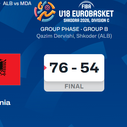
on C
арьТаблица Выберите Обзор Статистика Матч сыгран 0
ть далее