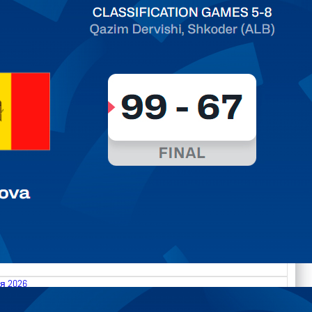
ть далее
я 2026
.2026 Albania vs Moldova FIBA U18 EuroBasket 2026,