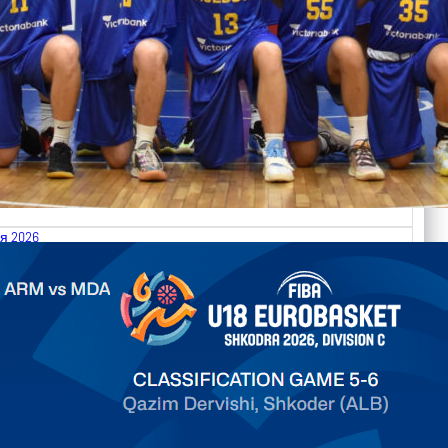
я 2026
.2026 Armenia vs Moldova FIBA U18 EuroBasket 2026,
on C
арьТаблица Выберите Обзор Статистика Матч сыгран 0
ть далее