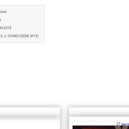
oria
ă
09.2012
.C.J. DONDUȘENI (#13)
27 июл