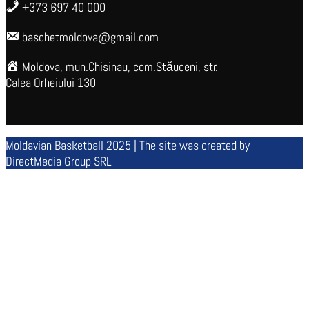
+373 697 40 000
baschetmoldova@gmail.com
Moldova, mun.Chisinau, com.Stăuceni, str.
Calea Orheiului 130
Moldavian Basketball 2025 | The site was created by
DirectMedia Group SRL